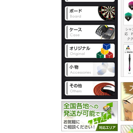
シャ
応 F
ク
L-S
ーシ