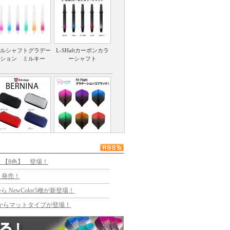
ルシャフトグラデー
L-SHaftカーボンカラ
ション ミルキー
ーシャフト
BERNINAダーツケー
Fit Flight AIR グラデ
ス新色
ーション（Dブラッ
ク）
 2BA 【8色】 登場！
L6 発売！
Pから NewColor5種が新登場！
EZ L3 からマットタイプが登場！
llection登場