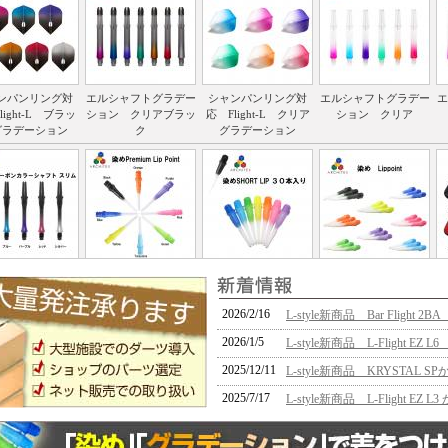
ンパンリング対
エルシャフトグラデー
シャンパンリング対
エルシャフトグラデー
エ
light-L ブラッ
ション クリアブラッ
応 Flight-L クリア
ション クリア
グラデーション
ク
グラデーション
Haftカーボンカラ
染めPremium Lip Point
染めSHORT LIP ３０
染めLippoint ３０本
ャフト スリム
本入り
入り
2026/2/16
L-style新商品 Bar Flight
2026/1/5
L-style新商品 L-Flight EZ 
2025/12/11
L-style新商品 KRYSTAL S
2025/7/17
L-style新商品 L-Flight 
2025/6/13
L-style新商品 Neon Yellow Co