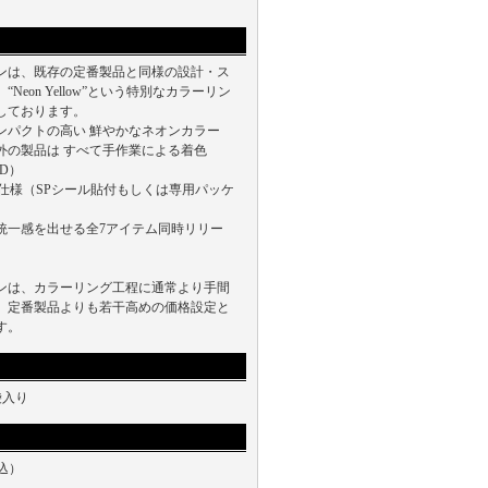
ンは、既存の定番製品と同様の設計・ス
Neon Yellow”という特別なカラーリン
しております。
ンパクトの高い 鮮やかなネオンカラー
外の製品は すべて手作業による着色
ED）
P仕様（SPシール貼付もしくは専用パッケ
統一感を出せる全7アイテム同時リリー
ンは、カラーリング工程に通常より手間
、定番製品よりも若干高めの価格設定と
す。
0袋入り
税込）