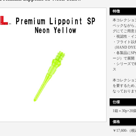
特徴
本コレクショ
ペックながら、“
グにてご用意
・視認性・イ
・フライト以
（HAND DY
・各製品にS
ージ）で展開
・シリーズで
ス
本コレクショ
を要するため
なっておりま
仕様
1箱＝30p×2
価格
￥17,600-（