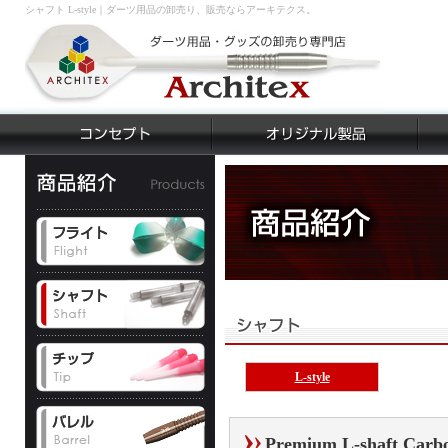
シャフト L-style｜ダーツ用品の卸売り、販売ならアーキテクス。
L-style
Premium L-shaft Carb