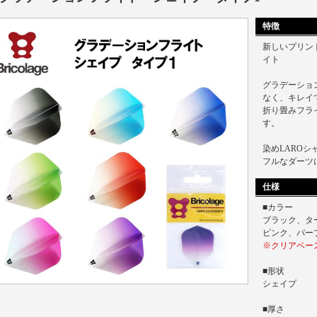
特徴
新しいプリン
イト
グラデーショ
なく、キレイ
折り畳みフラ
す。
染めLARO
フルなダーツ
仕様
■カラー
ブラック、タ
ピンク、パー
※クリアベー
■形状
シェイプ
■厚さ