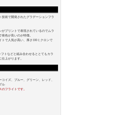
ト技術で開発されたグラデーションフラ
ンがプリントで表現されているのでムラ
で発色が良いのが特徴。
イトで人気が高い、厚さ100ミクロンで
シャフトなどと組み合わせるととてもカラ
に仕上がります。
ーコイズ、ブルー、グリーン、レッド、
プル
スのフライトです。